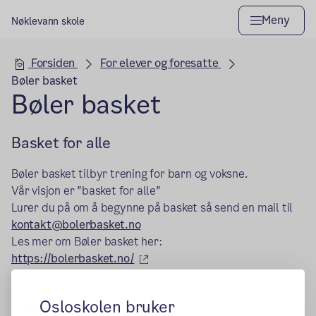
Meny
Nøklevann skole
Hovedseksjon
Forsiden
For elever og foresatte
Bøler basket
Bøler basket
Basket for alle
Bøler basket tilbyr trening for barn og voksne.
Vår visjon er "basket for alle"
Lurer du på om å begynne på basket så send en mail til
kontakt@bolerbasket.no
Les mer om Bøler basket her:
(ekstern lenke)
https://bolerbasket.no/
Osloskolen bruker
Publisert:
15.02.2024