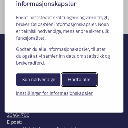
informasjonskapsler
For at nettstedet skal fungere og være trygt,
bruker Osloskolen informasjonskapsler. Noen
er teknisk nødvendige, mens andre sikrer ulik
funksjonalitet.
Nøklevann skole
Godtar du alle informasjonskapsler, tillater
du også at vi samler inn data om statistikk og
– en del av Osloskolen
brukeradferd.
Besøks- og leveringsadresse:
Bølerlia 75, 0689 Oslo
Kun nødvendige
Godta alle
Postadresse:
Oslo kommune, Utdanningsetaten,
Innstillinger for informasjonskapsler
Nøklevann skole, Postboks 6127
Etterstad, 0602 Oslo
Telefon:
23464700
E-post: