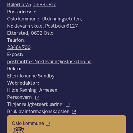
Bølerlia 75, 0689 Oslo
Postadresse:
Oslo kommune, Utdanningsetaten,
Nøklevann skole, Postboks 6127
Etterstad, 0602 Oslo
Telefon:
23464700
E-post:
postmottak.Noklevann@osloskolen.no
Rektor
Ellen Johanne Sundby
Webredaktør:
Hilde Rønning- Arnesen
Personvern
Tilgjengelighetserklæring
Bruk av informasjonskapsler
Oslo kommune