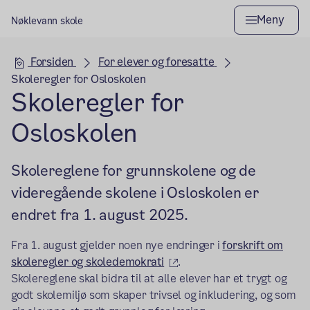
Meny
Nøklevann skole
Hovedseksjon
Forsiden
For elever og foresatte
Skoleregler for Osloskolen
Skoleregler for
Osloskolen
Skolereglene for grunnskolene og de
videregående skolene i Osloskolen er
endret fra 1. august 2025.
Fra 1. august gjelder noen nye endringer i
forskrift om
(ekstern lenke)
skoleregler og skoledemokrati
.
Skolereglene skal bidra til at alle elever har et trygt og
godt skolemiljø som skaper trivsel og inkludering, og som