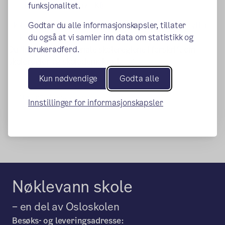
kunstig intelligens (KI)
funksjonalitet.
Skolene kan fortsatt lage egne skoleregler som utfyller
Godtar du alle informasjonskapsler, tillater
de kommunale skolereglene.
du også at vi samler inn data om statistikk og
Du finner de kommunale skolereglene i forskrift om
brukeradferd.
(ekstern lenke)
skoleregler og skoledemokrati.
Kun nødvendige
Godta alle
Publisert:
20.08.2025
Innstillinger for informasjonskapsler
Nøklevann skole
– en del av Osloskolen
Besøks- og leveringsadresse: