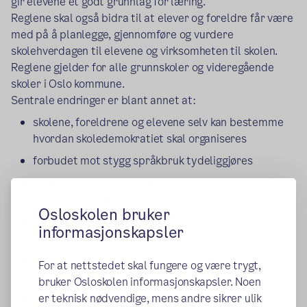
gir elevene et godt grunnlag for læring.
Reglene skal også bidra til at elever og foreldre får være
med på å planlegge, gjennomføre og vurdere
skolehverdagen til elevene og virksomheten til skolen.
Reglene gjelder for alle grunnskoler og videregående
skoler i Oslo kommune.
Sentrale endringer er blant annet at:
skolene, foreldrene og elevene selv kan bestemme
hvordan skoledemokratiet skal organiseres
forbudet mot stygg språkbruk tydeliggjøres
det innføres en ny regel om hvordan ansatte skal
opptre ovenfor elevene
Osloskolen bruker
det innføres felles regler for forsentkomming og
informasjonskapsler
fravær i videregående
det innføres en ny regel om bilder, filming og
For at nettstedet skal fungere og være trygt,
lydopptak uten samtykke
bruker Osloskolen informasjonskapsler. Noen
det innføres en ny regel om plagiat og bruk av
er teknisk nødvendige, mens andre sikrer ulik