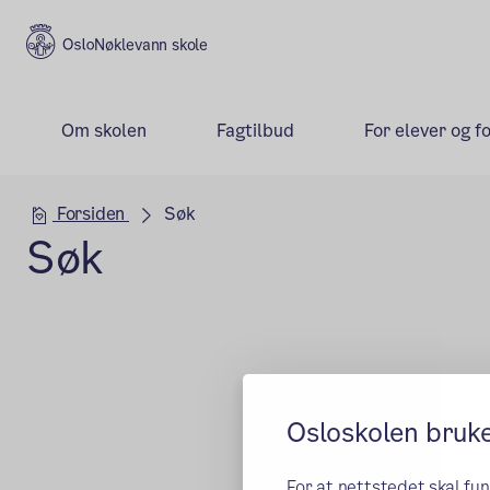
Nøklevann skole
Om skolen
Fagtilbud
For elever og f
Hovedseksjon
Forsiden
Søk
Søk
Osloskolen bruk
For at nettstedet skal fu