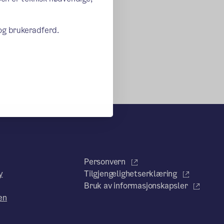
 og brukeradferd.
Personvern
y
Tilgjengelighetserklæring
Bruk av informasjonskapsler
en