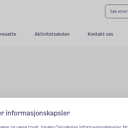
oresatte
Aktivitetsskolen
Kontakt oss
er informasjonskapsler
ngere og være trygt, bruker Osloskolen informasjonskapsler. N