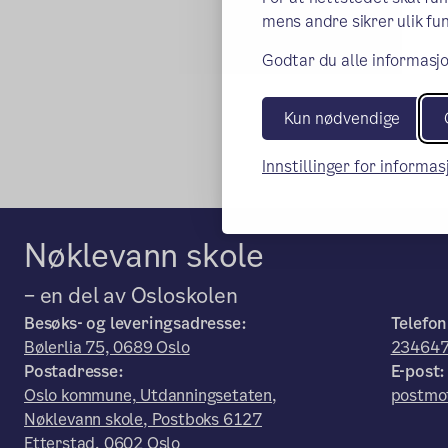
mens andre sikrer ulik fun
Godtar du alle informasjo
Kun nødvendige
Innstillinger for informa
Nøklevann skole
– en del av Osloskolen
Besøks- og leveringsadresse:
Telefon
Bølerlia 75, 0689 Oslo
23464
Postadresse:
E-post:
Oslo kommune, Utdanningsetaten,
postmo
Nøklevann skole, Postboks 6127
Etterstad, 0602 Oslo