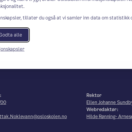
ksjonalitet.
nskapsler, tillater du også at vi samler inn data om statistikk
Godta alle
sjonskapsler
:
Rektor
700
Ellen Johanne Sundb
Webredaktør:
ttak.Noklevann@osloskolen.no
Hilde Rønning- Arnes