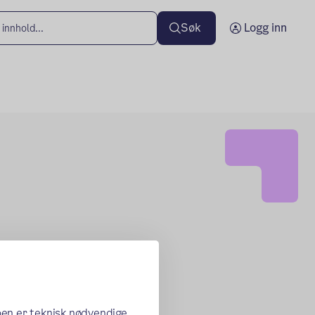
Søk
Logg inn
oen er teknisk nødvendige,